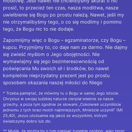
modlitwę. Jeśli nawet nie chcielibyśmy akurat o nic
prosić, to przecież ten czas, nasza modlitwa, nasze
uwielbienie się Bogu po prostu należą. Nawet, jeśli my
nie otrzymalibyśmy tego, o co się modlimy i pomimo
tego, że Bogu nic to nie dodaje.
Zapomnijmy więc o Bogu – egzaminatorze, czy Bogu –
kupcu. Przyjmijmy to, co daje nam za darmo. Nie dajmy
się zwieść myślom o Jego obojętności. Nie
wymawiajmy się jego bezinteresownością od
poświęcania Mu swoich sił i środków, bo nawet
kompletnie nieprzydatny prezent jest po prostu
sposobem okazania naszej miłości do Niego
* Trzeba pamiętać, że mówimy tu o Bogu w samej Jego istocie.
Chrystus w swojej ludzkiej naturze cierpiał właśnie za nasze
grzechy, a poza tym zgodnie ze słowami „Cokolwiek uczyniliście
jednemu z tych braci moich najmniejszych, Mnieście uczynili” (Mt
25,40), Jezus utożsamia się jakoś ze wszystkimi, którym
świadczymy dobro lub zło.
** Myślę, że można by o tym napisać zupełnie osobno, więc teraz