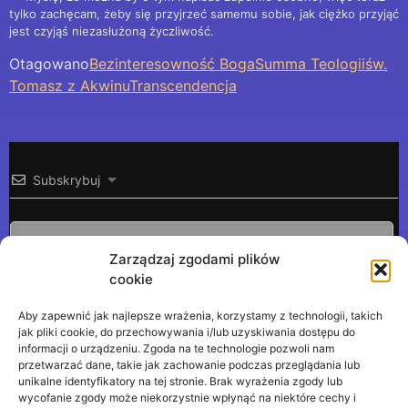
tylko zachęcam, żeby się przyjrzeć samemu sobie, jak ciężko przyjąć
jest czyjąś niezasłużoną życzliwość.
Otagowano
Bezinteresowność Boga
Summa Teologii
św.
Tomasz z Akwinu
Transcendencja
Subskrybuj
Zarządzaj zgodami plików
cookie
Aby zapewnić jak najlepsze wrażenia, korzystamy z technologii, takich
Ta strona używa Akismet do redukcji spamu.
Dowiedz
jak pliki cookie, do przechowywania i/lub uzyskiwania dostępu do
informacji o urządzeniu. Zgoda na te technologie pozwoli nam
się, w jaki sposób przetwarzane są dane Twoich
przetwarzać dane, takie jak zachowanie podczas przeglądania lub
komentarzy.
unikalne identyfikatory na tej stronie. Brak wyrażenia zgody lub
wycofanie zgody może niekorzystnie wpłynąć na niektóre cechy i