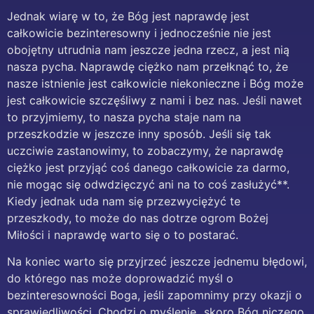
Jednak wiarę w to, że Bóg jest naprawdę jest
całkowicie bezinteresowny i jednocześnie nie jest
obojętny utrudnia nam jeszcze jedna rzecz, a jest nią
nasza pycha. Naprawdę ciężko nam przełknąć to, że
nasze istnienie jest całkowicie niekonieczne i Bóg może
jest całkowicie szczęśliwy z nami i bez nas. Jeśli nawet
to przyjmiemy, to nasza pycha staje nam na
przeszkodzie w jeszcze inny sposób. Jeśli się tak
uczciwie zastanowimy, to zobaczymy, że naprawdę
ciężko jest przyjąć coś danego całkowicie za darmo,
nie mogąc się odwdzięczyć ani na to coś zasłużyć**.
Kiedy jednak uda nam się przezwyciężyć te
przeszkody, to może do nas dotrze ogrom Bożej
Miłości i naprawdę warto się o to postarać.
Na koniec warto się przyjrzeć jeszcze jednemu błędowi,
do którego nas może doprowadzić myśl o
bezinteresowności Boga, jeśli zapomnimy przy okazji o
sprawiedliwości. Chodzi o myślenie „skoro Bóg niczego