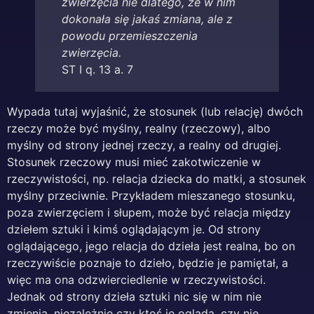
zwierzęcia nie dlatego, że w nim
dokonała się jakaś zmiana, ale z
powodu przemieszczenia
zwierzęcia.
ST I q. 13 a. 7
Wypada tutaj wyjaśnić, że stosunek (lub relację) dwóch
rzeczy może być myślny, realny (rzeczowy), albo
myślny od strony jednej rzeczy, a realny od drugiej.
Stosunek rzeczowy musi mieć zakotwiczenie w
rzeczywistości, np. relacja dziecka do matki, a stosunek
myślny przeciwnie. Przykładem mieszanego stosunku,
poza zwierzęciem i słupem, może być relacja między
dziełem sztuki i kimś oglądającym je. Od strony
oglądającego, jego relacja do dzieła jest realna, bo on
rzeczywiście poznaje to dzieło, będzie je pamiętał, a
więc ma ona odzwierciedlenie w rzeczywistości.
Jednak od strony dzieła sztuki nic się w nim nie
zmienia, niezależnie czy ktoś je ogląda, czy nie.