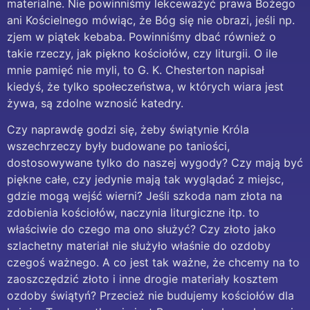
materialne. Nie powinniśmy lekceważyć prawa Bożego
ani Kościelnego mówiąc, że Bóg się nie obrazi, jeśli np.
zjem w piątek kebaba. Powinniśmy dbać również o
takie rzeczy, jak piękno kościołów, czy liturgii. O ile
mnie pamięć nie myli, to G. K. Chesterton napisał
kiedyś, że tylko społeczeństwa, w których wiara jest
żywa, są zdolne wznosić katedry.
Czy naprawdę godzi się, żeby świątynie Króla
wszechrzeczy były budowane po taniości,
dostosowywane tylko do naszej wygody? Czy mają być
piękne całe, czy jedynie mają tak wyglądać z miejsc,
gdzie mogą wejść wierni? Jeśli szkoda nam złota na
zdobienia kościołów, naczynia liturgiczne itp. to
właściwie do czego ma ono służyć? Czy złoto jako
szlachetny materiał nie służyło właśnie do ozdoby
czegoś ważnego. A co jest tak ważne, że chcemy na to
zaoszczędzić złoto i inne drogie materiały kosztem
ozdoby świątyń? Przecież nie budujemy kościołów dla