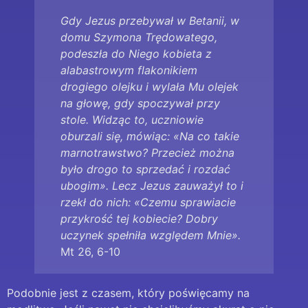
Gdy Jezus przebywał w Betanii, w
domu Szymona Trędowatego,
podeszła do Niego kobieta z
alabastrowym flakonikiem
drogiego olejku i wylała Mu olejek
na głowę, gdy spoczywał przy
stole. Widząc to, uczniowie
oburzali się, mówiąc: «Na co takie
marnotrawstwo? Przecież można
było drogo to sprzedać i rozdać
ubogim». Lecz Jezus zauważył to i
rzekł do nich: «Czemu sprawiacie
przykrość tej kobiecie? Dobry
uczynek spełniła względem Mnie».
Mt 26, 6-10
Podobnie jest z czasem, który poświęcamy na