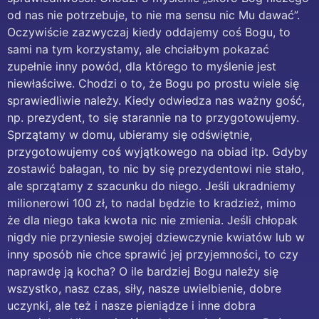
od nas nie potrzebuje, to nie ma sensu nic Mu dawać”.
Oczywiście zazwyczaj kiedy oddajemy coś Bogu, to
sami na tym korzystamy, ale chciałbym pokazać
zupełnie inny powód, dla którego to myślenie jest
niewłaściwe. Chodzi o to, że Bogu po prostu wiele się
sprawiedliwie należy. Kiedy odwiedza nas ważny gość,
np. prezydent, to się starannie na to przygotowujemy.
Sprzątamy w domu, ubieramy się odświętnie,
przygotowujemy coś wyjątkowego na obiad itp. Gdyby
zostawić bałagan, to nic by się prezydentowi nie stało,
ale sprzątamy z szacunku do niego. Jeśli ukradniemy
milionerowi 100 zł, to nadal będzie to kradzież, mimo
że dla niego taka kwota nic nie zmienia. Jeśli chłopak
nigdy nie przyniesie swojej dziewczynie kwiatów lub w
inny sposób nie chce sprawić jej przyjemności, to czy
naprawdę ją kocha? O ile bardziej Bogu należy się
wszystko, nasz czas, siły, nasze uwielbienie, dobre
uczynki, ale też i nasze pieniądze i inne dobra