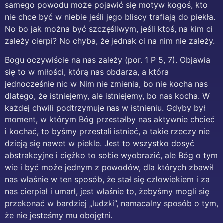
samego powodu może pojawić się motyw kogoś, kto
nie chce być w niebie jeśli jego bliscy trafiają do piekła.
No bo jak można być szczęśliwym, jeśli ktoś, na kim ci
zależy cierpi? No chyba, że jednak ci na nim nie zależy.
Bogu oczywiście na nas zależy (por. 1 P 5, 7). Objawia
się to w miłości, którą nas obdarza, a która
jednocześnie nic w Nim nie zmienia, bo nie kocha nas
dlatego, że istniejemy, ale istniejemy, bo nas kocha. W
każdej chwili podtrzymuje nas w istnieniu. Gdyby był
moment, w którym Bóg przestałby nas aktywnie chcieć
i kochać, to byśmy przestali istnieć, a takie rzeczy nie
dzieją się nawet w piekle. Jest to wszystko dosyć
abstrakcyjne i ciężko to sobie wyobrazić, ale Bóg o tym
wie i być może jednym z powodów, dla których zbawił
nas właśnie w ten sposób, że stał się człowiekiem i za
nas cierpiał i umarł, jest właśnie to, żebyśmy mogli się
przekonać w bardziej „ludzki”, namacalny sposób o tym,
że nie jesteśmy mu obojętni.