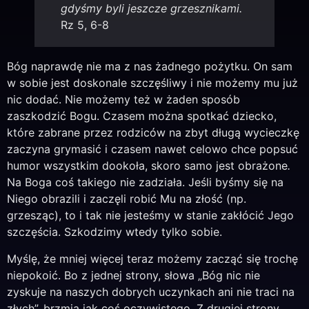
gdyśmy byli jeszcze grzesznikami.
Rz 5, 6-8
Bóg naprawdę nie ma z nas żadnego pożytku. On sam
w sobie jest doskonale szczęśliwy i nie możemy mu już
nic dodać. Nie możemy też w żaden sposób
zaszkodzić Bogu. Czasem można spotkać dziecko,
które zabrane przez rodziców na zbyt długą wycieczkę
zaczyna grymasić i czasem nawet celowo chce popsuć
humor wszystkim dookoła, skoro samo jest obrażone
.
Na Boga coś takiego nie zadziała. Jeśli byśmy się na
Niego obrazili i zaczęli robić Mu na złość (np.
grzesząc), to i tak nie jesteśmy w stanie zakłócić Jego
szczęścia. Szkodzimy wtedy tylko sobie.
Myślę, że mniej więcej teraz możemy zacząć się trochę
niepokoić. Bo z jednej strony, słowa „Bóg nic nie
zyskuje na naszych dobrych uczynkach ani nie traci na
złych”, brzmią jak coś oczywistego. Z drugiej strony,