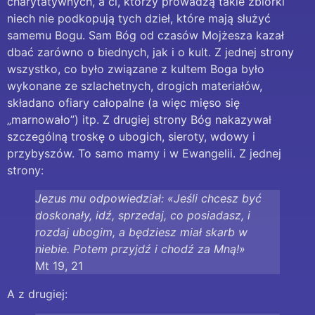
charytatywnych, a ci, którzy prowadzą takie zbiórki
niech nie podkopują tych dzieł, które mają służyć
samemu Bogu. Sam Bóg od czasów Mojżesza kazał
dbać zarówno o biednych, jak i o kult. Z jednej strony
wszystko, co było związane z kultem Boga było
wykonane ze szlachetnych, drogich materiałów,
składano ofiary całopalne (a więc mięso się
„marnowało”) itp. Z drugiej strony Bóg nakazywał
szczególną troskę o ubogich, sieroty, wdowy i
przybyszów. To samo mamy i w Ewangelii. Z jednej
strony:
Jezus mu odpowiedział: «Jeśli chcesz być
doskonały, idź, sprzedaj, co posiadasz, i
rozdaj ubogim, a będziesz miał skarb w
niebie. Potem przyjdź i chodź za Mną!»
Mt 19, 21
A z drugiej: