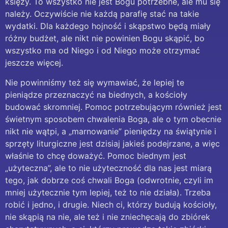
księży. To wszystko nie jest Bogu potrzebne, ale mu się
należy. Oczywiście nie każdą parafię stać na takie
wydatki. Dla każdego hojność i skąpstwo będą miały
różny budżet, ale nikt nie powinien Bogu skąpić, bo
wszystko ma od Niego i od Niego może otrzymać
jeszcze więcej.
Nie powinniśmy też się wymawiać, że lepiej te
pieniądze przeznaczyć na biednych, a kościoły
budować skromniej. Pomoc potrzebującym również jest
świetnym sposobem chwalenia Boga, ale o tym obecnie
nikt nie wątpi, a „marnowanie” pieniędzy na świątynie i
sprzęty liturgiczne jest dzisiaj jakieś podejrzane, a więc
właśnie to chcę doważyć. Pomoc biednym jest
„użyteczna”, ale to nie użyteczność dla nas jest miarą
tego, jak dobrze coś chwali Boga (odwrotnie, czyli im
mniej użytecznie tym lepiej, też to nie działa). Trzeba
robić i jedno, i drugie. Niech ci, którzy budują kościoły,
nie skąpią na nie, ale też i nie zniechęcają do zbiórek