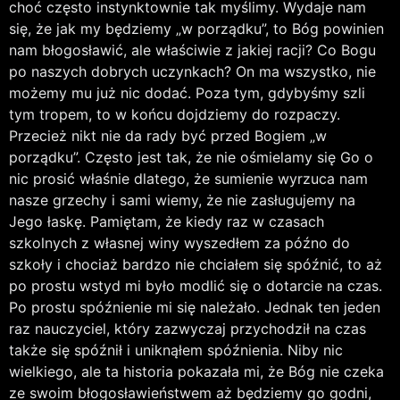
choć często instynktownie tak myślimy. Wydaje nam
się, że jak my będziemy „w porządku”, to Bóg powinien
nam błogosławić, ale właściwie z jakiej racji? Co Bogu
po naszych dobrych uczynkach? On ma wszystko, nie
możemy mu już nic dodać. Poza tym, gdybyśmy szli
tym tropem, to w końcu dojdziemy do rozpaczy.
Przecież nikt nie da rady być przed Bogiem „w
porządku”. Często jest tak, że nie ośmielamy się Go o
nic prosić właśnie dlatego, że sumienie wyrzuca nam
nasze grzechy i sami wiemy, że nie zasługujemy na
Jego łaskę. Pamiętam, że kiedy raz w czasach
szkolnych z własnej winy wyszedłem za późno do
szkoły i chociaż bardzo nie chciałem się spóźnić, to aż
po prostu wstyd mi było modlić się o dotarcie na czas.
Po prostu spóźnienie mi się należało. Jednak ten jeden
raz nauczyciel, który zazwyczaj przychodził na czas
także się spóźnił i uniknąłem spóźnienia. Niby nic
wielkiego, ale ta historia pokazała mi, że Bóg nie czeka
ze swoim błogosławieństwem aż będziemy go godni,