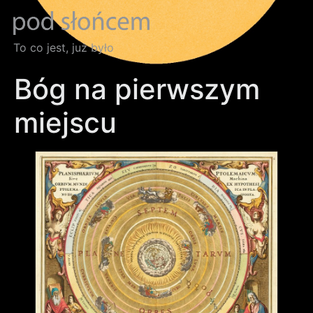
To co jest, już było
Bóg na pierwszym
miejscu