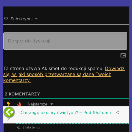
Subskrybuj
Ta strona używa Akismet do redukcji spamu.
Dowiedz
się, w jaki sposób przetwarzane są dane Twoich
komentarzy.
2
KOMENTARZY
Najstarsze
Dlaczego czcimy świętych? – Pod Słońcem
3 lata temu