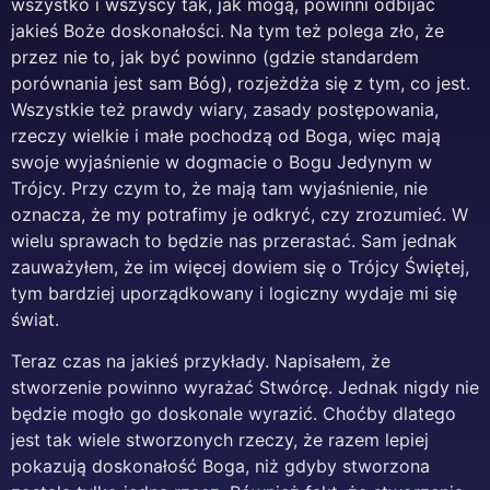
wszystko i wszyscy tak, jak mogą, powinni odbijać
jakieś Boże doskonałości. Na tym też polega zło, że
przez nie to, jak być powinno (gdzie standardem
porównania jest sam Bóg), rozjeżdża się z tym, co jest.
Wszystkie też prawdy wiary, zasady postępowania,
rzeczy wielkie i małe pochodzą od Boga, więc mają
swoje wyjaśnienie w dogmacie o Bogu Jedynym w
Trójcy. Przy czym to, że mają tam wyjaśnienie, nie
oznacza, że my potrafimy je odkryć, czy zrozumieć. W
wielu sprawach to będzie nas przerastać. Sam jednak
zauważyłem, że im więcej dowiem się o Trójcy Świętej,
tym bardziej uporządkowany i logiczny wydaje mi się
świat.
Teraz czas na jakieś przykłady. Napisałem, że
stworzenie powinno wyrażać Stwórcę. Jednak nigdy nie
będzie mogło go doskonale wyrazić. Choćby dlatego
jest tak wiele stworzonych rzeczy, że razem lepiej
pokazują doskonałość Boga, niż gdyby stworzona