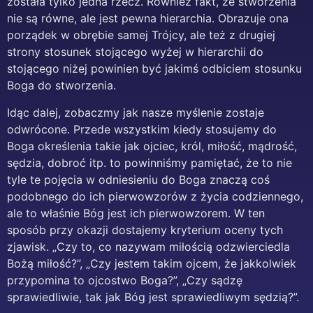
została tylko jedna rzecz. Również fakt, że stworzenia
nie są równe, ale jest pewna hierarchia. Obrazuje ona
porządek w obrębie samej Trójcy, ale też z drugiej
strony stosunek stojącego wyżej w hierarchii do
stojącego niżej powinien być jakimś odbiciem stosunku
Boga do stworzenia.
Idąc dalej, zobaczmy jak nasze myślenie zostaje
odwrócone. Przede wszystkim kiedy stosujemy do
Boga określenia takie jak ojciec, król, miłość, mądrość,
sędzia, dobroć itp. to powinniśmy pamiętać, że to nie
tyle te pojęcia w odniesieniu do Boga znaczą coś
podobnego do ich pierwowzorów z życia codziennego,
ale to właśnie Bóg jest ich pierwowzorem. W ten
sposób przy okazji dostajemy kryterium oceny tych
zjawisk. „Czy to, co nazywam miłością odzwierciedla
Bożą miłość?”, „Czy jestem takim ojcem, że jakkolwiek
przypomina to ojcostwo Boga?”, „Czy sądzę
sprawiedliwie, tak jak Bóg jest sprawiedliwym sędzią?”.