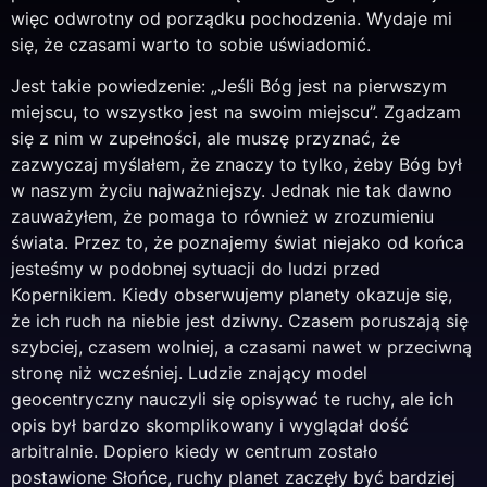
więc odwrotny od porządku pochodzenia. Wydaje mi
się, że czasami warto to sobie uświadomić.
Jest takie powiedzenie: „Jeśli Bóg jest na pierwszym
miejscu, to wszystko jest na swoim miejscu”. Zgadzam
się z nim w zupełności, ale muszę przyznać, że
zazwyczaj myślałem, że znaczy to tylko, żeby Bóg był
w naszym życiu najważniejszy. Jednak nie tak dawno
zauważyłem, że pomaga to również w zrozumieniu
świata. Przez to, że poznajemy świat niejako od końca
jesteśmy w podobnej sytuacji do ludzi przed
Kopernikiem. Kiedy obserwujemy planety okazuje się,
że ich ruch na niebie jest dziwny. Czasem poruszają się
szybciej, czasem wolniej, a czasami nawet w przeciwną
stronę niż wcześniej. Ludzie znający model
geocentryczny nauczyli się opisywać te ruchy, ale ich
opis był bardzo skomplikowany i wyglądał dość
arbitralnie. Dopiero kiedy w centrum zostało
postawione Słońce, ruchy planet zaczęły być bardziej