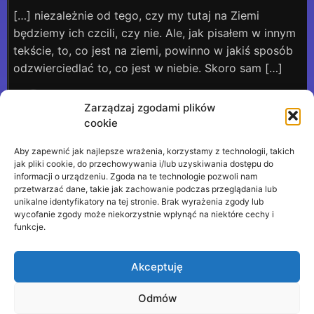
[…] niezależnie od tego, czy my tutaj na Ziemi
będziemy ich czcili, czy nie. Ale, jak pisałem w innym
tekście, to, co jest na ziemi, powinno w jakiś sposób
odzwierciedlać to, co jest w niebie. Skoro sam […]
0
Odpowiedz
Zarządzaj zgodami plików
Kościoła słuchać w każdy czas – Pod Słońcem
cookie
2 lata temu
Aby zapewnić jak najlepsze wrażenia, korzystamy z technologii, takich
jak pliki cookie, do przechowywania i/lub uzyskiwania dostępu do
[…] ** A nie na odwrót, chociaż ludzie się żenili
informacji o urządzeniu. Zgoda na te technologie pozwoli nam
jeszcze przed powstaniem Kościoła, co wyjaśniam
przetwarzać dane, takie jak zachowanie podczas przeglądania lub
unikalne identyfikatory na tej stronie. Brak wyrażenia zgody lub
tutaj. […]
wycofanie zgody może niekorzystnie wpłynąć na niektóre cechy i
funkcje.
0
Odpowiedz
Akceptuję
Odmów