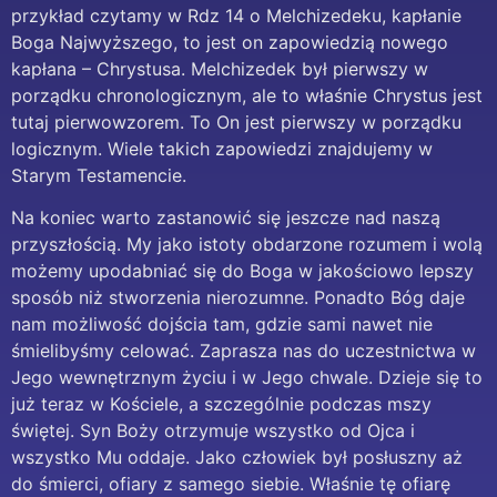
przykład czytamy w Rdz 14 o Melchizedeku, kapłanie
Boga Najwyższego, to jest on zapowiedzią nowego
kapłana – Chrystusa. Melchizedek był pierwszy w
porządku chronologicznym, ale to właśnie Chrystus jest
tutaj pierwowzorem. To On jest pierwszy w porządku
logicznym. Wiele takich zapowiedzi znajdujemy w
Starym Testamencie.
Na koniec warto zastanowić się jeszcze nad naszą
przyszłością. My jako istoty obdarzone rozumem i wolą
możemy upodabniać się do Boga w jakościowo lepszy
sposób niż stworzenia nierozumne. Ponadto Bóg daje
nam możliwość dojścia tam, gdzie sami nawet nie
śmielibyśmy celować. Zaprasza nas do uczestnictwa w
Jego wewnętrznym życiu i w Jego chwale. Dzieje się to
już teraz w Kościele, a szczególnie podczas mszy
świętej. Syn Boży otrzymuje wszystko od Ojca i
wszystko Mu oddaje. Jako człowiek był posłuszny aż
do śmierci, ofiary z samego siebie. Właśnie tę ofiarę