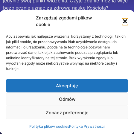
jedynie swój punkt widzenia. Czyje zdanie można więc
bezpiecznie uznać za zdrową naukę Kościoła?
Zarządzaj zgodami plików
CC-BY; Zdjęcie w nagłówku pochodzi z SOHO (ESA &
cookie
NASA)
Aby zapewnić jak najlepsze wrażenia, korzystamy z technologii, takich
jak pliki cookie, do przechowywania i/lub uzyskiwania dostępu do
informacji o urządzeniu. Zgoda na te technologie pozwoli nam
przetwarzać dane, takie jak zachowanie podczas przeglądania lub
unikalne identyfikatory na tej stronie. Brak wyrażenia zgody lub
wycofanie zgody może niekorzystnie wpłynąć na niektóre cechy i
funkcje.
Akceptuję
Odmów
Zobacz preferencje
Polityka plików cookies
Polityka Prywatności