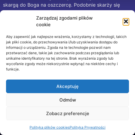
skargą do Boga na oszczercę. Podobnie skarży się
prorok Jeremiasz. Również Nowy Testament ostrzega
Zarządzaj zgodami plików
przed tym rodzajem grzechów, na czele z Jk 3.
cookie
Dlaczego więc na co dzień nie myślimy wiele o tej
kategorii grzechów.
Aby zapewnić jak najlepsze wrażenia, korzystamy z technologii, takich
jak pliki cookie, do przechowywania i/lub uzyskiwania dostępu do
informacji o urządzeniu. Zgoda na te technologie pozwoli nam
CC-BY; Zdjęcie w nagłówku pochodzi z SOHO (ESA &
przetwarzać dane, takie jak zachowanie podczas przeglądania lub
NASA)
unikalne identyfikatory na tej stronie. Brak wyrażenia zgody lub
wycofanie zgody może niekorzystnie wpłynąć na niektóre cechy i
funkcje.
Akceptuję
Odmów
Zobacz preferencje
Polityka plików cookies
Polityka Prywatności