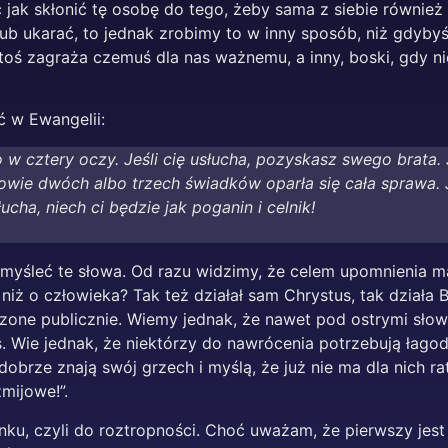
ć jak skłonić tę osobę do tego, żeby sama z siebie równie
ub ukarać, to jednak zrobimy to w inny sposób, niż gdyby
 ktoś zagraża czemuś dla nas ważnemu, a inny, boski, gdy
 w Ewangelii:
 w cztery oczy. Jeśli cię usłucha, pozyskasz swego brata. 
wie dwóch albo trzech świadków oparła się cała sprawa. Je
łucha, niech ci będzie jak poganin i celnik!
emyśleć te słowa. Od razu widzimy, że celem upomnienia m
niż o człowieka? Tak też działał sam Chrystus, tak dział
łoszone publicznie. Wiemy jednak, że nawet pod ostrymi sło
as. Wie jednak, że niektórzy do nawrócenia potrzebują łagodn
za dobrze znają swój grzech i myślą, że już nie ma dla nich r
mijowe!”.
, czyli do roztropności. Choć uważam, że pierwszy jest w