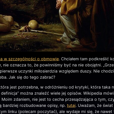
 a w szczególności o obmowie
. Chciałem tam podkreślić 
, nie oznacza to, że powinniśmy być na nie obojętni. „Grz
 pierwsze uczynki miłosierdzia względem duszy. Nie chodzi
zeba. Jak się do tego zabrać?
óra jest potrzebna, w odróżnieniu od krytyki, która taka n
definicja” można znaleźć wiele jej opisów. Wikipedia mówi
Moim zdaniem, nie jest to cecha przesądzająca o tym, czy 
ją bardziej rozbudowane opisy, np.
tutaj
. Uważam, że świat
ym linku (polecam poczytać), ale wydaje mi się, że nawet 