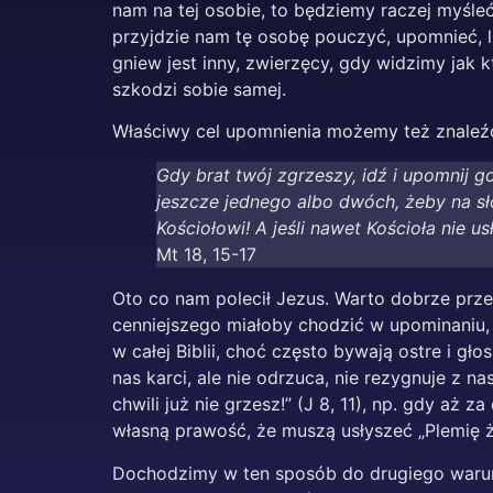
nam na tej osobie, to będziemy raczej myśle
przyjdzie nam tę osobę pouczyć, upomnieć, l
gniew jest inny, zwierzęcy, gdy widzimy jak
szkodzi sobie samej.
Właściwy cel upomnienia możemy też znaleźć
Gdy brat twój zgrzeszy, idź i upomnij go
jeszcze jednego albo dwóch, żeby na sło
Kościołowi! A jeśli nawet Kościoła nie us
Mt 18, 15-17
Oto co nam polecił Jezus. Warto dobrze prz
cenniejszego miałoby chodzić w upominaniu, 
w całej Biblii, choć często bywają ostre i g
nas karci, ale nie odrzuca, nie rezygnuje z n
chwili już nie grzesz!” (J 8, 11), np. gdy aż 
własną prawość, że muszą usłyszeć „Plemię ż
Dochodzimy w ten sposób do drugiego warunku