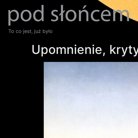
To co jest, już było
Upomnienie, kryty