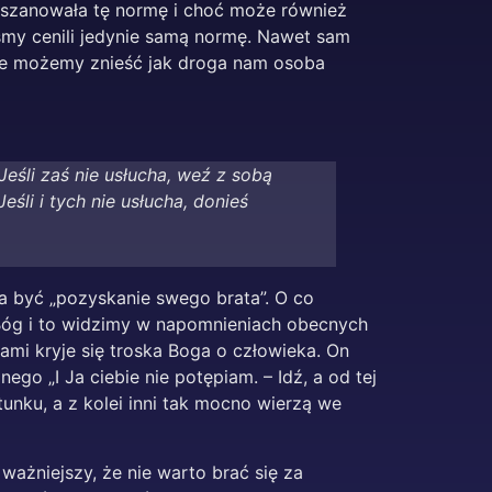
ż szanowała tę normę i choć może również
śmy cenili jedynie samą normę. Nawet sam
 nie możemy znieść jak droga nam osoba
Jeśli zaś nie usłucha, weź z sobą
śli i tych nie usłucha, donieś
a być „pozyskanie swego brata”. O co
a Bóg i to widzimy w napomnieniach obecnych
wami kryje się troska Boga o człowieka. On
ego „I Ja ciebie nie potępiam. – Idź, a od tej
atunku, a z kolei inni tak mocno wierzą we
ażniejszy, że nie warto brać się za