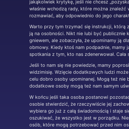
jakąkolwiek krytykę, jeśli nie chcesz „pozys
właśnie wchodzą rady, które można znaleźć w
rozmawiać, aby odpowiednio do jego charakt
Warto przy tym trzymać się instrukcji, któr
ją na osobności. Nikt nie lubi być publiczn
gniewem, ale zobaczyła, że upominamy ją dla
obmowy. Kiedy ktoś nam podpadnie, mamy jaką
spotkania z tym, kto nas zdenerwował. Cała 
Jeśli to nam się nie powiedzie, mamy poprosi
widzimisię. Wzięcie dodatkowych ludzi może 
celu dobro osoby upominanej. Mogą też nie b
dodatkowe osoby mogą też nam samym uświad
W końcu jeśli taka osoba postanowi pozosta
osobie stwierdzić, że rzeczywiście jej zachow
wybiera go już z całą świadomością i staje s
oszukiwać, że wszystko jest w porządku. Ni
osób, które mogą potrzebować przed nim ost