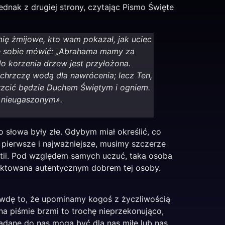
ednak z drugiej strony, czytając Pismo Święte
mię żmijowe, kto wam pokazał, jak uciec
e sobie mówić: „Abrahama mamy za
o korzenia drzew jest przyłożona.
chrzczę wodą dla nawrócenia; lecz Ten,
hrzcić będzie Duchem Świętym i ogniem.
u nieugaszonym».
o słowa były złe. Gdybym miał określić, co
o pierwsze i najważniejsze, musimy szczerze
atii. Pod względem samych uczuć, taka osoba
yktowana autentycznym dobrem tej osoby.
rawdę to, że upominamy kogoś z życzliwością
na piśmie brzmi to trochę nieprzekonująco,
adane do nas mogą być dla nas miłe lub nas