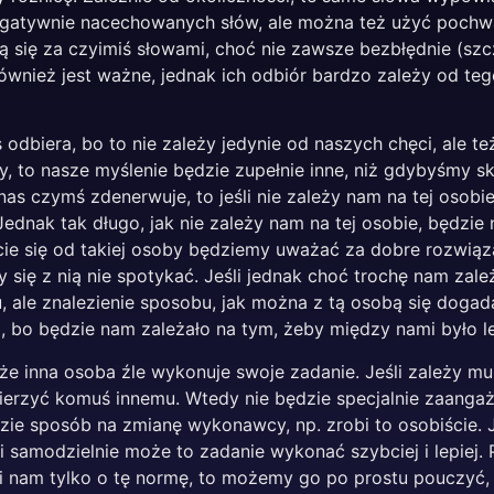
egatywnie nacechowanych słów, ale można też użyć pochwa
ą się za czyimiś słowami, choć nie zawsze bezbłędnie (szc
również jest ważne, jednak ich odbiór bardzo zależy od t
 odbiera, bo to nie zależy jedynie od naszych chęci, ale też
by, to nasze myślenie będzie zupełnie inne, niż gdybyśmy 
nas czymś zdenerwuje, to jeśli nie zależy nam na tej osobi
ednak tak długo, jak nie zależy nam na tej osobie, będzie
cie się od takiej osoby będziemy uważać za dobre rozwiąza
się z nią nie spotykać. Jeśli jednak choć trochę nam zależ
 ale znalezienie sposobu, jak można z tą osobą się dogad
, bo będzie nam zależało na tym, żeby między nami było le
że inna osoba źle wykonuje swoje zadanie. Jeśli zależy mu
wierzyć komuś innemu. Wtedy nie będzie specjalnie zaanga
zie sposób na zmianę wykonawcy, np. zrobi to osobiście. Je
li samodzielnie może to zadanie wykonać szybciej i lepiej
i nam tylko o tę normę, to możemy go po prostu pouczyć, u