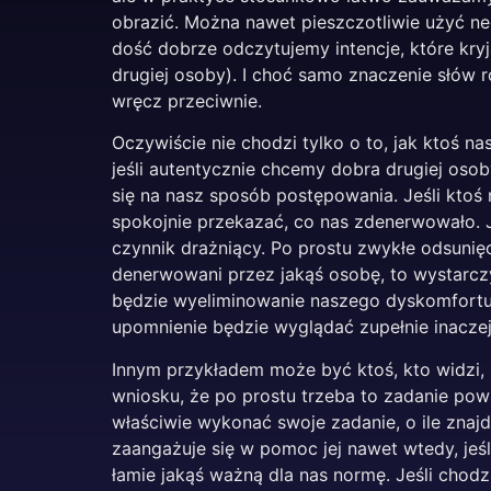
obrazić. Można nawet pieszczotliwie użyć n
dość dobrze odczytujemy intencje, które kryj
drugiej osoby). I choć samo znaczenie słów 
wręcz przeciwnie.
Oczywiście nie chodzi tylko o to, jak ktoś nas
jeśli autentycznie chcemy dobra drugiej oso
się na nasz sposób postępowania. Jeśli ktoś 
spokojnie przekazać, co nas zdenerwowało. J
czynnik drażniący. Po prostu zwykłe odsunię
denerwowani przez jakąś osobę, to wystarczy 
będzie wyeliminowanie naszego dyskomfortu,
upomnienie będzie wyglądać zupełnie inaczej
Innym przykładem może być ktoś, kto widzi, 
wniosku, że po prostu trzeba to zadanie po
właściwie wykonać swoje zadanie, o ile znajd
zaangażuje się w pomoc jej nawet wtedy, jeś
łamie jakąś ważną dla nas normę. Jeśli chodz