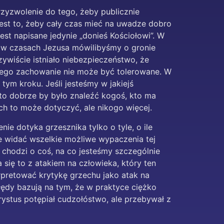
rzyzwolenie do tego, żeby publicznie
jest to, żeby cały czas mieć na uwadze dobro
est napisane jedynie „donieś Kościołowi”. W
a w czasach Jezusa mówilibyśmy o gronie
zywiście istniało niebezpieczeństwo, że
 jego zachowanie nie może być tolerowane. W
tym kroku. Jeśli jesteśmy w jakiejś
to dobrze by było znaleźć kogoś, kto ma
ch to może dotyczyć, ale nikogo więcej.
ie dotyka grzesznika tylko o tyle, o ile
ie widać wszelkie możliwe wypaczenia tej
chodzi o coś, na co jesteśmy szczególnie
 się to z atakiem na człowieka, który ten
rpretować krytykę grzechu jako atak na
łędy bazują na tym, że w praktyce ciężko
rystus potępiał cudzołóstwo, ale przebywał z