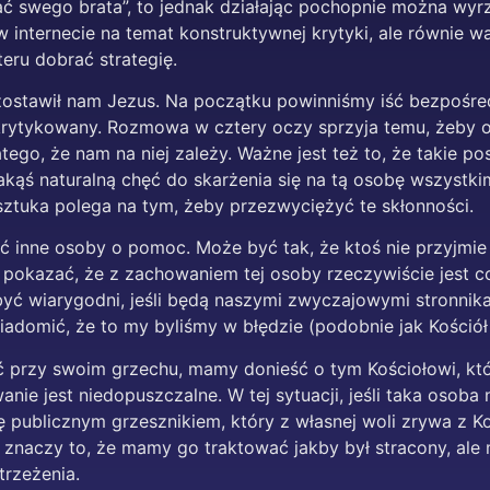
kać swego brata”, to jednak działając pochopnie można wyrz
 internecie na temat konstruktywnej krytyki, ale równie 
eru dobrać strategię.
ą zostawił nam Jezus. Na początku powinniśmy iść bezpośre
ie krytykowany. Rozmowa w cztery oczy sprzyja temu, żeby
tego, że nam na niej zależy. Ważne jest też to, że takie 
ś naturalną chęć do skarżenia się na tą osobę wszystkim
sztuka polega na tym, żeby przezwyciężyć te skłonności.
ć inne osoby o pomoc. Może być tak, że ktoś nie przyjmie 
pokazać, że z zachowaniem tej osoby rzeczywiście jest coś
yć wiarygodni, jeśli będą naszymi zwyczajowymi stronnikam
omić, że to my byliśmy w błędzie (podobnie jak Kościół
ć przy swoim grzechu, mamy donieść o tym Kościołowi, k
anie jest niedopuszczalne. W tej sytuacji, jeśli taka osoba
ię publicznym grzesznikiem, który z własnej woli zrywa z K
e znaczy to, że mamy go traktować jakby był stracony, al
rzeżenia.