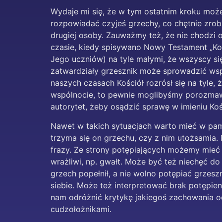
Wydaje mi się, że w tym ostatnim kroku może
rozpowiadać czyjeś grzechy, co chętnie zrob
drugiej osoby. Zauważmy też, że nie chodzi o
czasie, kiedy spisywano Nowy Testament „Ko
Jego uczniów) na tyle małymi, że wszyscy się
zatwardziały grzesznik może sprowadzić wspó
naszych czasach Kościół rozrósł się na tyle,
wspólnocie, to pewnie moglibyśmy porozmawi
autorytet, żeby osądzić sprawę w imieniu Koś
Nawet w takich sytuacjach warto mieć w pamię
trzyma się on grzechu, czy z nim utożsamia.
frazy. Ze strony potępiających możemy mieć 
wrażliwi, np. gwałt. Może być też niechęć do 
grzech popełnił, a nie wolno potępiać grzes
siebie. Może też interpretować brak potępien
nam odróżnić krytykę jakiegoś zachowania od
cudzołożnikami.