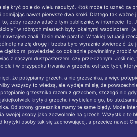
 się kryć pole do wielu nadużyć. Ktoś może to uznać za p
i pomijając nawet pierwsze dwa kroki. Dlatego tak ważne 
 to, żeby rozpowiadać o tym publicznie, w internecie itp. J
ścioły” w różnych miastach były lokalnymi wspólnotami (
 nawzajem znali. Takie małe parafie. W takiej sytuacji rzec
lnotę na złą drogę i trzeba było wyraźnie stwierdzić, że
 że ciężko mi powiedzieć co dokładnie powinniśmy zrobić w 
ać z naszym duszpasterzem, czy przełożonym. Jeśli nie, 
cioła i w przypadku trwania w grzechu ostrzec tych, który
ci, że potępiamy grzech, a nie grzesznika, a więc potępien
 Niby wszyscy to wiedzą, ale wydaje mi się, że powszechn
potępianie grzesznika razem z grzechem, szczególnie gdy 
jakiejkolwiek krytyki grzechu i wybielanie go, bo utożsamia
znika. Od strony grzesznika mamy te same błędy. Może inte
ia swojej osoby jako zezwolenie na grzech. Wszystkie te b
 krytyki osoby tak się zachowującej, a przecież nawet Ch