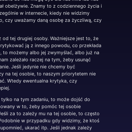
ł obelżywie. Znamy to z codziennego życia i
zególnie w internecie, kiedy nie widzimy
ego, czy uważamy daną osobę za życzliwą, czy
 od tej drugiej osoby. Ważniejsze jest to, że
skrytykować ją z innego powodu, co przekłada
e, to możemy albo jej zwymyślać, albo już na
 nam zależało raczej na tym, żeby usunąć
nie. Jeśli jedynie nie chcemy być
y na tej osobie, to naszym priorytetem nie
ać. Wtedy ewentualna krytyka, czy
piej.
 tylko na tym zadaniu, to może dojść do
żowany w to, żeby pomóc tej osobie
śli za to zależy mu na tej osobie, to często
. Podobnie w przypadku gdy widzimy, że ktoś
pomnieć, ukarać itp. Jeśli jednak zależy