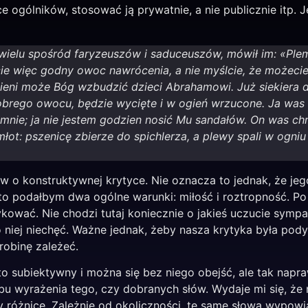
 ogólników, stosować ją prywatnie, a nie publicznie itp. J
 wielu spośród faryzeuszów i saduceuszów, mówił im: «Ple
 więc godny owoc nawrócenia, a nie myślcie, że możeci
eni może Bóg wzbudzić dzieci Abrahamowi. Już siekiera d
obrego owocu, będzie wycięte i w ogień wrzucone. Ja was 
e mnie; ja nie jestem godzien nosić Mu sandałów. On was c
łot: pszenicę zbierze do spichlerza, a plewy spali w ogni
ów o konstruktywnej krytyce. Nie oznacza to jednak, że jeg
, to podałbym dwa ogólne warunki: miłość i roztropność. P
kować. Nie chodzi tutaj koniecznie o jakieś uczucie symp
niej niechęć. Ważne jednak, żeby nasza krytyka była pod
obinę zależeć.
o subiektywny i można się bez niego obejść, ale tak nap
u wyrażenia tego, czy dobranych słów. Wydaje mi się, że 
różnicę. Zależnie od okoliczności, te same słowa wypowi