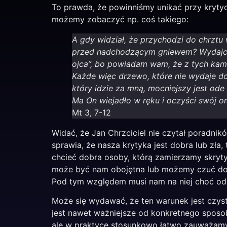
To prawda, że powinniśmy unikać przy krytyce
możemy zobaczyć np. coś takiego:
A gdy widział, że przychodzi do chrztu
przed nadchodzącym gniewem? Wydajcie
ojca”, bo powiadam wam, że z tych kami
Każde więc drzewo, które nie wydaje d
który idzie za mną, mocniejszy jest od
Ma On wiejadło w ręku i oczyści swój om
Mt 3, 7-12
Widać, że Jan Chrzciciel nie czytał poradnik
sprawia, że nasza krytyka jest dobra lub zła
chcieć dobra osoby, którą zamierzamy skryty
może być nam obojętna lub możemy czuć do 
Pod tym względem musi nam na niej choć odr
Może się wydawać, że ten warunek jest czyst
jest nawet ważniejsze od konkretnego sposob
ale w praktyce stosunkowo łatwo zauważamy 