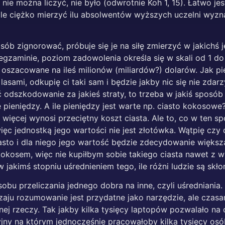
o nie można liczyć, nie było (odwrotnie Koh 1, 15). Łatwo j
 ciężko mierzyć ilu absolwentów wyższych uczelni wyznaje
osób zignorować, próbuje się je na siłę zmierzyć w jakichś
gzaminie, poziom zadowolenia określa się w skali od 1 do
oszacowane na ileś milionów (miliardów?) dolarów. Jak pie
 lasami, odkupię ci taki sam i będzie jakby nic się nie zdarz
 odszkodowanie za jakieś straty, to trzeba w jakiś sposób 
e pieniędzy. A ile pieniędzy jest warte np. ciasto kokosowe?
więcej wynosi przeciętny koszt ciasta. Ale to, co w ten sp
 więc jednostką jego wartości nie jest złotówka. Wątpię cz
asto i dla niego jego wartość będzie zdecydowanie większa
kokosem, więc nie kupiłbym sobie takiego ciasta nawet z wi
 jakimś stopniu uśrednieniem tego, ile różni ludzie są skłon
 przeliczania jednego dobra na inne, czyli uśredniania.
zaju rozumowanie jest przydatne jako narzędzie, ale czas
nej rzeczy. Tak jakby kilka tysięcy laptopów pozwalało na
jny na którym jednocześnie pracowałoby kilka tysięcy osó