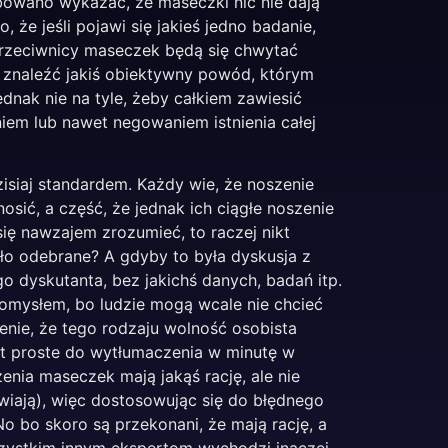
róbowano wykazać, że maseczki nic nie dają
, że jeśli pojawi się jakieś jedno badanie,
przeciwnicy maseczek będą się chwytać
i znaleźć jakiś obiektywny powód, którym
dnak nie na tyle, żeby całkiem zawiesić
iem lub nawet negowaniem istnienia całej
isiaj standardem. Każdy wie, że noszenie
nosić, a część, że jednak ich ciągłe noszenie
się nawzajem zrozumieć, to raczej nikt
ło odebrane? A gdyby to była dyskusja z
go dyskutanta, bez jakichś danych, badań itp.
omysłem, bo ludzie mogą wcale nie chcieć
nie, że tego rodzaju wolność osobista
st proste do wytłumaczenia w minutę w
nia maseczek mają jakąś rację, ale nie
wiają), więc dostosowując się do błędnego
No bo skoro są przekonani, że mają rację, a