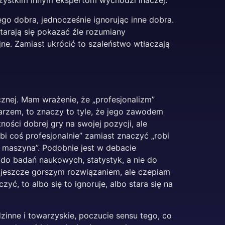
szystkim innym ekspertom wychodzi inaczej.
ego dobra, jednocześnie ignorując inne dobra.
starają się pokazać źle rozumiany
jne. Zamiast ukrócić to szaleństwo wtłaczają
znej. Mam wrażenie, że „profesjonalizm”
karzem, to znaczy to tyle, że jego zawodem
ności dobrej gry na swojej pozycji, ale
bi coś profesjonalnie” zamiast znaczyć „robi
k maszyna”. Podobnie jest w debacie
ę do badań naukowych, statystyk, a nie do
to jeszcze gorszym rozwiązaniem, ale czepiam
zyć, to albo się to ignoruje, albo stara się na
zinne i towarzyskie, poczucie sensu tego, co