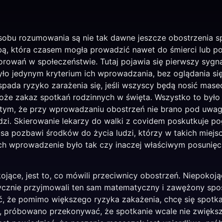
osobu rozumowania są nie tak dawne jeszcze obostrzenia
ą, która czasem mogła prowadzić nawet do śmierci lub pow
orowań w społeczeństwie. Tutaj pojawia się pierwszy sygn
yło jedynym kryterium ich wprowadzania, bez oglądania się
nt spada ryzyko zarażenia się, jeśli wszyscy będą nosić ma
oże zakaz spotkań rodzinnych w święta. Wszystko to było
 tym, że przy wprowadzaniu obostrzeń nie brano pod uwagę
udzi. Skierowanie lekarzy do walki z covidem poskutkuje p
usa pozbawi środków do życia ludzi, którzy w takich miejs
 ich wprowadzenie było tak czy inaczej właściwym posunię
ojące, jest to, co mówili przeciwnicy obostrzeń. Niepokojąc
znie przyjmowali ten sam matematyczny i zawężony spos
ć, że pomimo większego ryzyka zakażenia, chcę się spotka
e, próbowano przekonywać, że spotkanie wcale nie zwięks