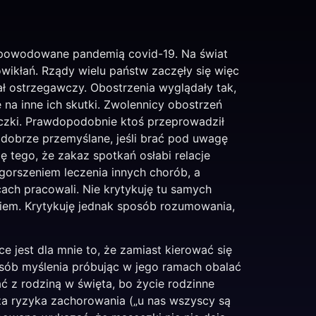
 spowodowane pandemią covid-19. Na świat
ikłań. Rządy wielu państw zaczęły się więc
ał ostrzegawczy. Obostrzenia wyglądały tak,
 na inne ich skutki. Zwolennicy obostrzeń
seczki. Prawdopodobnie ktoś przeprowadził
 dobrze przemyślane, jeśli brać pod uwagę
 tego, że zakaz spotkań osłabi relacje
ogorszeniem leczenia innych chorób, a
cach pracowali. Nie krytykuję tu samych
ciem. Krytykuję jednak sposób rozumowania,
e jest dla mnie to, że zamiast kierować się
ób myślenia próbując w jego ramach obalać
ć z rodziną w święta, bo życie rodzinne
za ryzyka zachorowania („u nas wszyscy są