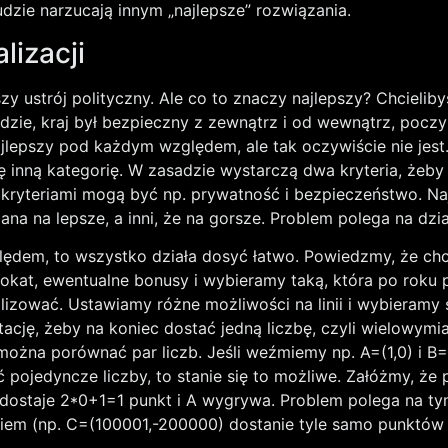
ludzie narzucają innym „najlepsze” rozwiązania.
lizacji
ustrój polityczny. Ale co to znaczy najlepszy? Chcielibyś
 ludzie, kraj był bezpieczny z zewnątrz i od wewnątrz, pocz
najlepszy pod każdym względem, ale tak oczywiście nie jest
gę inną kategorię. W zasadzie wystarczą dwa kryteria, że
 kryteriami mogą być np. prywatność i bezpieczeństwo. N
iana na lepsze, a inni, że na gorsze. Problem polega na d
lędem, to wszystko działa dosyć łatwo. Powiedzmy, że ch
kat, ewentualne bonusy i wybieramy taką, która po roku 
zować. Ustawiamy różne możliwości na linii i wybieramy s
ację, żeby na koniec dostać jedną liczbę, czyli wielowy
na porównać par liczb. Jeśli weźmiemy np. A=(1,0) i B=(0
 pojedyncze liczby, to stanie się to możliwe. Załóżmy, że p
dostaje 2*0+1=1 punkt i A wygrywa. Problem polega na tym,
niem (np. C=(100001,-200000) dostanie tyle samo punktów 