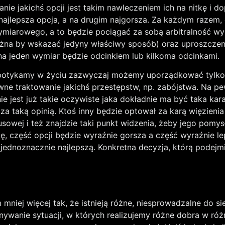
e jakichś opcji jest takim nawleczeniem ich na nitkę i d
najlepsza opcja, a na drugim najgorsza. Za każdym razem, 
arowego, a to będzie pociągać za sobą arbitralność wybor
można by wskazać jedyny właściwy sposób) oraz uproszczen
na jeden wymiar będzie odcinkiem lub kilkoma odcinkami.
re spotykamy w życiu zazwyczaj możemy uporządkować tylk
 traktowanie jakichś przestępstw, np. zabójstwa. Na pew
 nie jest już takie oczywiste jaka dokładnie ma być taka k
a taką opinią. Ktoś inny będzie optował za karą więzienia
owej i też znajdzie taki punkt widzenia, żeby jego pomysł 
, część opcji będzie wyraźnie gorsza a część wyraźnie lep
jednoznacznie najlepszą. Konkretna decyzja, którą podejm
ej więcej tak, że istnieją różne, niesprowadzalne do sie
wnywanie sytuacji, w których realizujemy różne dobra w r