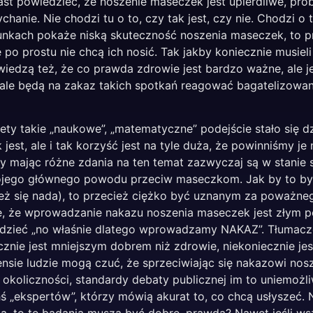
miast powiedzieć, że noszenie maseczek jest upierdliwe, p
anie. Nie chodzi tu o to, czy tak jest, czy nie. Chodzi o to
runkach pokaże niską skuteczność noszenia maseczek, to 
po prostu nie chcą ich nosić. Tak jakby koniecznie musiel
iedzą też, że co prawda zdrowie jest bardzo ważne, ale je
ale będą na zakaz takich spotkań reagować bagatelizowan
ty takie „naukowe”, „matematyczne” podejście stało się dz
jest, ale i tak korzyść jest na tyle duża, że powinniśmy je 
by mając różne zdania na ten temat zazwyczaj są w stanie 
 swojego głównego powodu przeciw maseczkom. Jak by to by
t też się nada), to przecież ciężko być uznanym za poważne
ie, że wprowadzanie nakazu noszenia maseczek jest złym p
iedzieć „no właśnie dlatego wprowadzamy NAKAZ”. Tłumacze
znie jest mniejszym dobrem niż zdrowie, niekoniecznie je
sie ludzie mogą czuć, że sprzeciwiając się nakazowi nosze
okoliczności, standardy debaty publicznej im to uniemożli
ś „ekspertów”, którzy mówią akurat to, co chcą usłyszeć. 