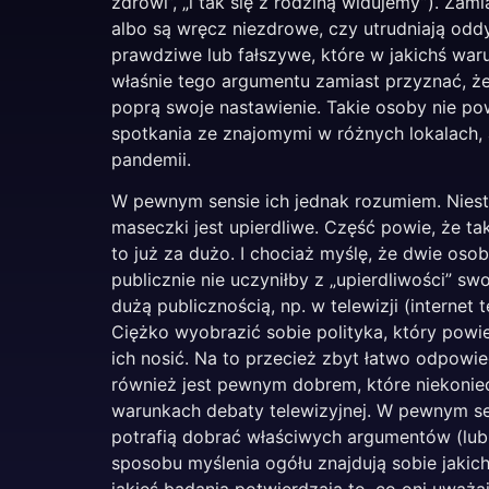
zdrowi”, „i tak się z rodziną widujemy”). Za
albo są wręcz niezdrowe, czy utrudniają oddych
prawdziwe lub fałszywe, które w jakichś wa
właśnie tego argumentu zamiast przyznać, że 
poprą swoje nastawienie. Takie osoby nie pow
spotkania ze znajomymi w różnych lokalach, 
pandemii.
W pewnym sensie ich jednak rozumiem. Nieste
maseczki jest upierdliwe. Część powie, że tak 
to już za dużo. I chociaż myślę, że dwie oso
publicznie nie uczyniłby z „upierdliwości”
dużą publicznością, np. w telewizji (interne
Ciężko wyobrazić sobie polityka, który pow
ich nosić. Na to przecież zbyt łatwo odpow
również jest pewnym dobrem, które niekoniec
warunkach debaty telewizyjnej. W pewnym sen
potrafią dobrać właściwych argumentów (lub 
sposobu myślenia ogółu znajdują sobie jakich