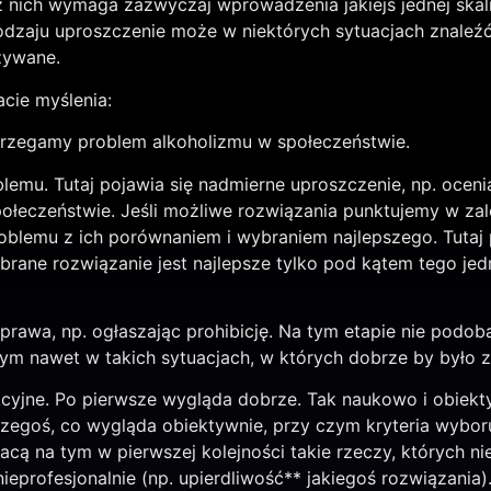
 nich wymaga zazwyczaj wprowadzenia jakiejś jednej skali
dzaju uproszczenie może w niektórych sytuacjach znaleźć
używane.
cie myślenia:
ostrzegamy problem alkoholizmu w społeczeństwie.
lemu. Tutaj pojawia się nadmierne uproszczenie, np. oce
ołeczeństwie. Jeśli możliwe rozwiązania punktujemy w zal
blemu z ich porównaniem i wybraniem najlepszego. Tutaj p
ybrane rozwiązanie jest najlepsze tylko pod kątem tego j
awa, np. ogłaszając prohibicję. Na tym etapie nie podoba
nnym nawet w takich sytuacjach, w których dobrze by było
kcyjne. Po pierwsze wygląda dobrze. Tak naukowo i obiekt
zegoś, co wygląda obiektywnie, przy czym kryteria wyboru 
 Tracą na tym w pierwszej kolejności takie rzeczy, których n
nieprofesjonalnie (np. upierdliwość** jakiegoś rozwiązania)