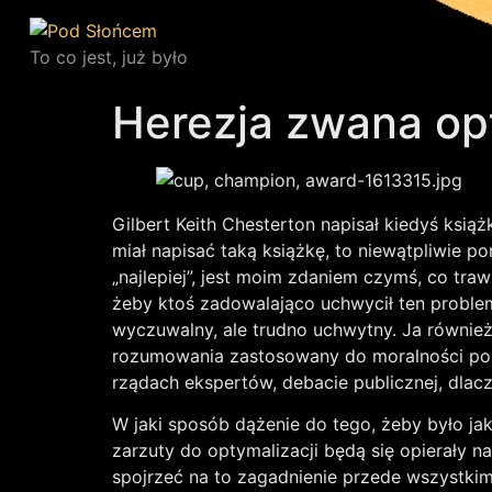
To co jest, już było
Herezja zwana op
Gilbert Keith Chesterton napisał kiedyś ksią
miał napisać taką książkę, to niewątpliwie p
„najlepiej”, jest moim zdaniem czymś, co trawi
żeby ktoś zadowalająco uchwycił ten problem
wyczuwalny, ale trudno uchwytny. Ja również
rozumowania zastosowany do moralności p
rządach ekspertów, debacie publicznej, dlac
W jaki sposób dążenie do tego, żeby było ja
zarzuty do optymalizacji będą się opierały n
spojrzeć na to zagadnienie przede wszystki