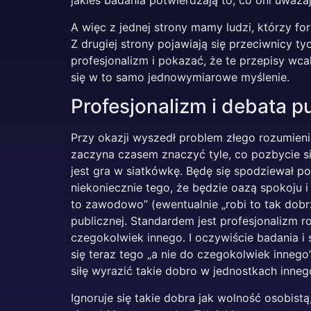
jakieś badania potwierdzają to, co oni uważ
A więc z jednej strony mamy ludzi, którzy fo
Z drugiej strony pojawiają się przeciwnicy t
profesjonalizm i pokazać, że te przepisy wca
się w to samo jednowymiarowe myślenie.
Profesjonalizm i debata p
Przy okazji wyszedł problem złego rozumieni
zaczyna czasem znaczyć tyle, co pozbycie si
jest gra w siatkówkę. Będę się spodziewał po
niekoniecznie tego, że będzie oazą spokoju i
to zawodowo” (ewentualnie „robi to tak dobr
publicznej. Standardem jest profesjonalizm r
czegokolwiek innego. I oczywiście badania i
się teraz tego „a nie do czegokolwiek innego”.
siłę wyrazić takie dobro w jednostkach inneg
Ignoruje się takie dobra jak wolność osobist