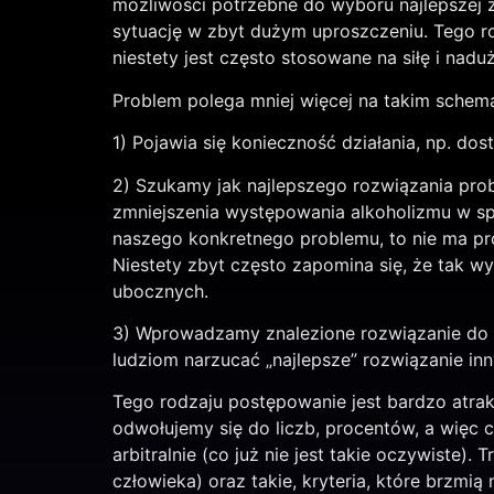
możliwości potrzebne do wyboru najlepszej z
sytuację w zbyt dużym uproszczeniu. Tego ro
niestety jest często stosowane na siłę i nad
Problem polega mniej więcej na takim schema
1) Pojawia się konieczność działania, np. d
2) Szukamy jak najlepszego rozwiązania prob
zmniejszenia występowania alkoholizmu w sp
naszego konkretnego problemu, to nie ma pro
Niestety zbyt często zapomina się, że tak w
ubocznych.
3) Wprowadzamy znalezione rozwiązanie do pr
ludziom narzucać „najlepsze” rozwiązanie i
Tego rodzaju postępowanie jest bardzo atra
odwołujemy się do liczb, procentów, a więc c
arbitralnie (co już nie jest takie oczywiste).
człowieka) oraz takie, kryteria, które brzmią 