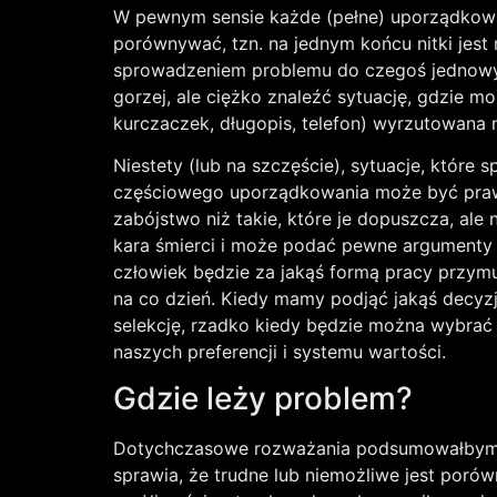
W pewnym sensie każde (pełne) uporządkowani
porównywać, tzn. na jednym końcu nitki jest 
sprowadzeniem problemu do czegoś jednowymi
gorzej, ale ciężko znaleźć sytuację, gdzie 
kurczaczek, długopis, telefon) wyrzutowana 
Niestety (lub na szczęście), sytuacje, któ
częściowego uporządkowania może być prawne
zabójstwo niż takie, które je dopuszcza, ale
kara śmierci i może podać pewne argumenty z
człowiek będzie za jakąś formą pracy przymus
na co dzień. Kiedy mamy podjąć jakąś decyzję
selekcję, rzadko kiedy będzie można wybrać 
naszych preferencji i systemu wartości.
Gdzie leży problem?
Dotychczasowe rozważania podsumowałbym mni
sprawia, że trudne lub niemożliwe jest poró