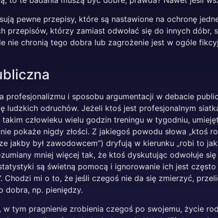
ają, to te badania muszą być dobre, prawda? Nawet jeśli w
rsują pewne przepisy, które są nastawione na ochronę jedn
ych przepisów, którzy zamiast odwołać się do innych dóbr, 
le nie chronią tego dobra lub zagrożenie jest w ogóle fikcy
ubliczna
a profesjonalizmu i sposobu argumentacji w debacie public
ę ludzkich odruchów. Jeżeli ktoś jest profesjonalnym siat
 takim człowieku wielu godzin treningu w tygodniu, umiejęt
 nie pokaże nigdy złości. Z jakiegoś powodu słowa „ktoś ro
ze jakby był zawodowcem”) dryfują w kierunku „robi to ja
ozumiany mniej więcej tak, że ktoś dyskutując odwołuje si
 statystyki są świetną pomocą i ignorowanie ich jest częs
 Chodzi mi o to, że jeśli czegoś nie da się zmierzyć, przelic
o dobra, np. pieniędzy.
ą, w tym pragnienie zrobienia czegoś po swojemu, życie rod