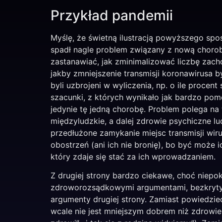
Przykład pandemii
Myślę, że świetną ilustracją powyższego sp
spadł nagle problem związany z nową chorob
zastanawiać, jak zminimalizować liczbę zach
jakby zmniejszenie transmisji koronawirusa b
byli uzbrojeni w wyliczenia, np. o ile proce
szacunki, z których wynikało jak bardzo pom
jedynie tę jedną chorobę. Problem polega na
międzyludzkie, a dalej zdrowie psychiczne l
przedłużone zamykanie miejsc transmisji wir
obostrzeń (ani ich nie bronię), bo być może
który zdaje się stać za ich wprowadzaniem.
Z drugiej strony bardzo ciekawe, choć niepok
zdroworozsądkowymi argumentami, bezkrytyc
argumenty drugiej strony. Zamiast powiedzie
wcale nie jest mniejszym dobrem niż zdrowi