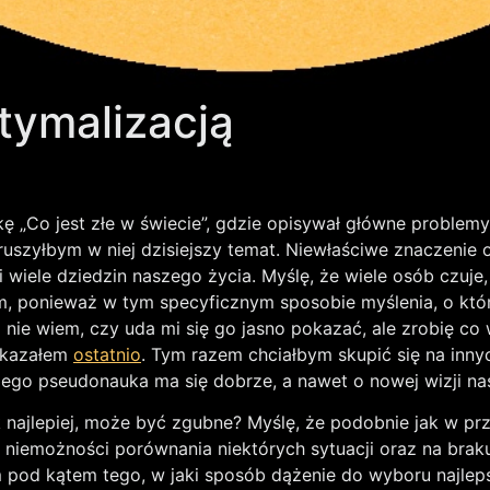
tymalizacją
żkę „Co jest złe w świecie”, gdzie opisywał główne problem
oruszyłbym w niej dzisiejszy temat. Niewłaściwe znaczenie 
 wiele dziedzin naszego życia. Myślę, że wiele osób czuje, 
, ponieważ w tym specyficznym sposobie myślenia, o który 
 nie wiem, czy uda mi się go jasno pokazać, ale zrobię co
okazałem
ostatnio
. Tym razem chciałbym skupić się na innyc
zego pseudonauka ma się dobrze, a nawet o nowej wizji na
k najlepiej, może być zgubne? Myślę, że podobnie jak w p
a niemożności porównania niektórych sytuacji oraz na braku
m pod kątem tego, w jaki sposób dążenie do wyboru najlep