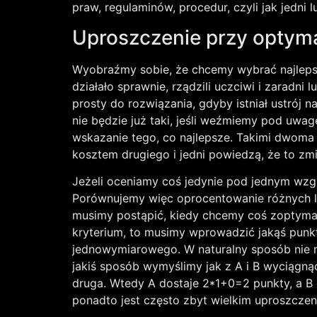
praw, regulaminów, procedur, czyli jak jedni 
Uproszczenie przy optyma
Wyobraźmy sobie, że chcemy wybrać najlepszy 
działało sprawnie, rządzili uczciwi i zaradni
prosty do rozwiązania, gdyby istniał ustrój 
nie będzie już taki, jeśli weźmiemy pod uwa
wskazanie tego, co najlepsze. Takimi dwoma
kosztem drugiego i jedni powiedzą, że to zm
Jeżeli oceniamy coś jedynie pod jednym wzg
Porównujemy więc oprocentowanie różnych lo
musimy postąpić, kiedy chcemy coś zoptymali
kryterium, to musimy wprowadzić jakąś punkt
jednowymiarowego. W naturalny sposób nie moż
jakiś sposób wymyślimy jak z A i B wyciągnąć
druga. Wtedy A dostaje 2*1+0=2 punkty, a B 
ponadto jest często zbyt wielkim uproszcze