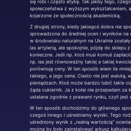
się robi i często etykę. Tak jakby tego, czeg
społeczeństwa z wyższym wykształceniem, ale
kojarzone ze społecznością akademicką.
Z drugiej strony, kiedy jakiegoś dobra nie sp
sprowadzona do średniej ocen i wyników na e
w środowisku naturalnym na Ukrainie zostały 
las artylerią, ale spokojnie, pójdę do sklepu z
konieczne. Jeśli np. ktoś musi komuś zapłacić
np. las jest równoważny takiej a takiej kwoci
porównuję ceny. W ten sposób wiem ile mniej 
takiego, a jego cena. Ciasto nie jest walutą,
pieniądzach. Ktoś może bardzo lubić takie ci
żąda cukiernik. Ja z kolei nie przepadam za 
ustalana zgodnie z prawami rynku, czyli jest w
W ten sposób dochodzimy do głównego sposobu
czegoś innego i uśredniamy wyniki. Tego rod
uśredniony wynik z „realną wartością” ocenia
można by było zainstalować arkusz kalkulacy