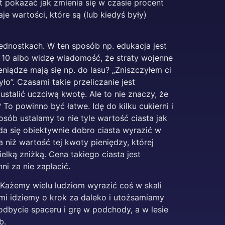
est pokazać jak zmienia się w czasie procent
 wartości, które są (lub kiedyś były)
 jednostkach. W ten sposób np. edukacja jest
 10 albo widzę wiadomość, że straty wojenne
niądze mają się np. do lasu? „Zniszczyłem ci
yło”. Czasami takie przeliczanie jest
ustalić uczciwą kwotę. Ale to nie znaczy, że
 To powinno być łatwe. Idę do kilku cukierni i
osób ustalamy to nie tyle wartość ciasta jak
y da się obiektywnie dobro ciasta wyrazić w
 niż wartość tej kwoty pieniędzy, której
elką zniżką. Cena takiego ciasta jest
ni za nie zapłacić.
 Każemy wielu ludziom wyrazić coś w skali
ami idziemy o krok za daleko i utożsamiamy
 odbycie spaceru i grę w podchody, a w lesie
b.