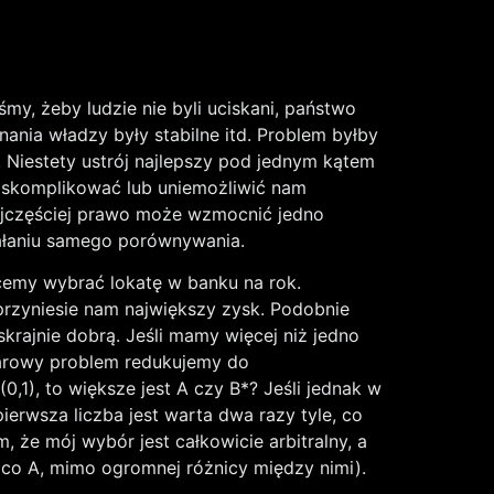
my, żeby ludzie nie byli uciskani, państwo
ynania władzy były stabilne itd. Problem byłby
. Niestety ustrój najlepszy pod jednym kątem
by skomplikować lub uniemożliwić nam
ajczęściej prawo może wzmocnić jedno
ziałaniu samego porównywania.
cemy wybrać lokatę w banku na rok.
przyniesie nam największy zysk. Podobnie
krajnie dobrą. Jeśli mamy więcej niż jedno
miarowy problem redukujemy do
,1), to większe jest A czy B*? Jeśli jednak w
ierwsza liczba jest warta dwa razy tyle, co
 że mój wybór jest całkowicie arbitralny, a
co A, mimo ogromnej różnicy między nimi).