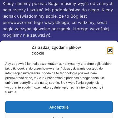
Kiedy chcemy poznać Boga, musimy wyjść od znanych
nam rzeczy i szukać ich podobieństwa do niego. Kiedy
jednak uświadomimy sobie, że to Bóg jest
pierwowzorem tego wszystkiego, co widzimy, świat
nagle zaczyna ujawniać porządek, którego wcześniej
mogliśmy nie zauważyć.
Czyściec
Zarządzaj zgodami plików
cookie
Czyściec jest jedną z kwestii spornych pomiędzy
Aby zapewnić jak najlepsze wrażenia, korzystamy z technologii, takich
katolikami a niektórymi innymi odłamami
jak pliki cookie, do przechowywania i/lub uzyskiwania dostępu do
chrześcijaństwa. Można się czasem natknąć na zarzuty,
informacji o urządzeniu. Zgoda na te technologie pozwoli nam
że Kościół wymyślił sobie czyściec. Skąd więc on się
przetwarzać dane, takie jak zachowanie podczas przeglądania lub
unikalne identyfikatory na tej stronie. Brak wyrażenia zgody lub
wziął? Czym on jest?
wycofanie zgody może niekorzystnie wpłynąć na niektóre cechy i
funkcje.
Rozwój doktryny
Akceptuję
W tekście próbuję odpowiedzieć na pytanie co Kościół
ma dane raz na zawsze, a co może się zmieniać w